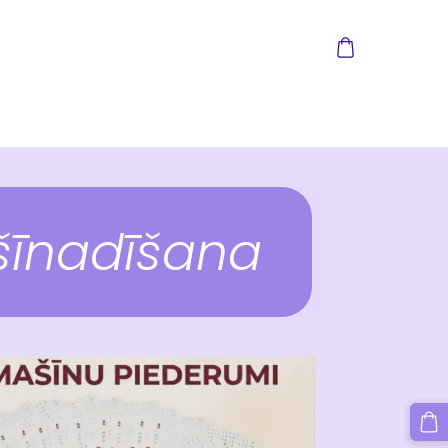
īnadīšana