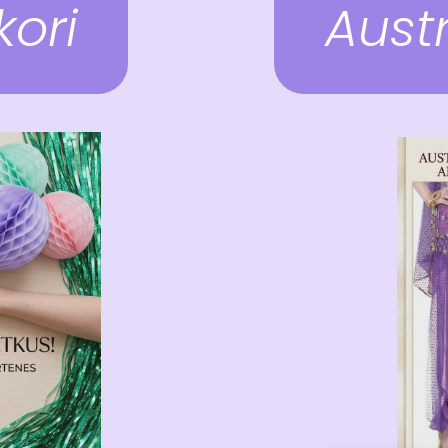
kori
Aust