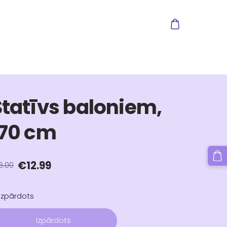
Statīvs baloniem,
170 cm
€12.99
6.00
Izpārdots
Izpārdots