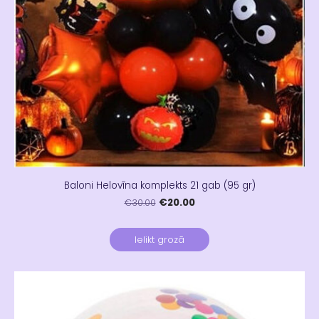
Baloni Helovīna komplekts 21 gab (95 gr)
€20.00
€30.00
Ielikt grozā