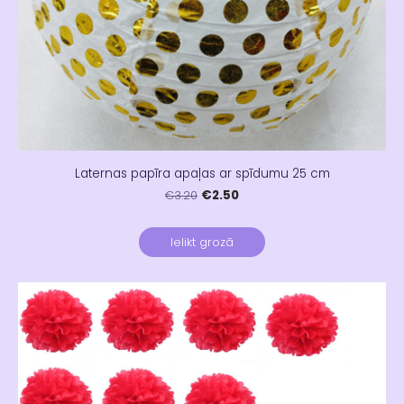
Laternas papīra apaļas ar spīdumu 25 cm
€2.50
€3.20
Ielikt grozā