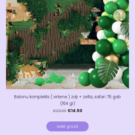
Balonu komplekts ( virtene ) zaļi + zelta, safari 76 gab
(164 gr)
€14.50
€22.00
Ielikt grozā