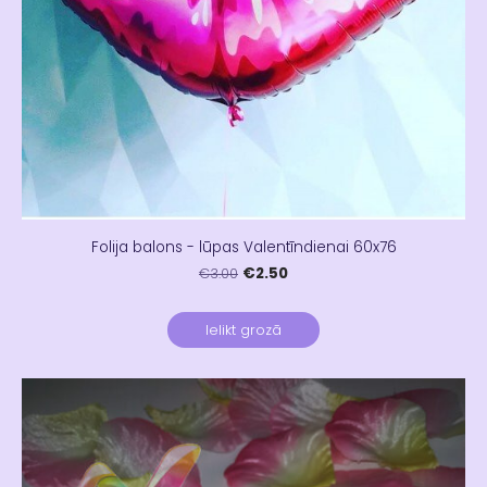
Folija balons - lūpas Valentīndienai 60x76
€2.50
€3.00
Ielikt grozā