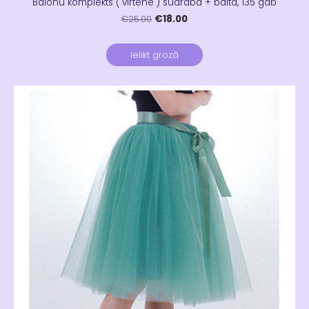
Balonu komplekts ( virtene ) sudraba + balta, 135 gab
€18.00
€25.00
Ielikt grozā