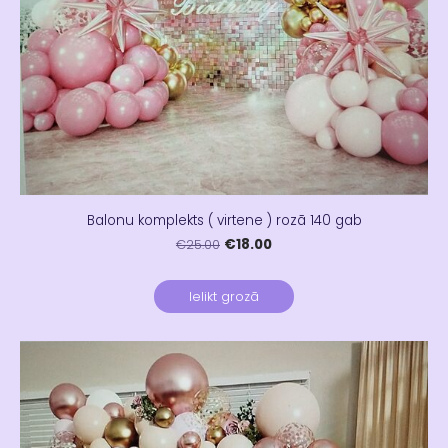
Balonu komplekts ( virtene ) rozā 140 gab
€18.00
€25.00
Ielikt grozā