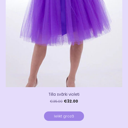
Tilla svārki violeti
€32.00
€35.00
Ielikt grozā