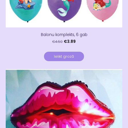
Balonu komplekts, 6 gab
€3.89
€4.50
Ielikt grozā