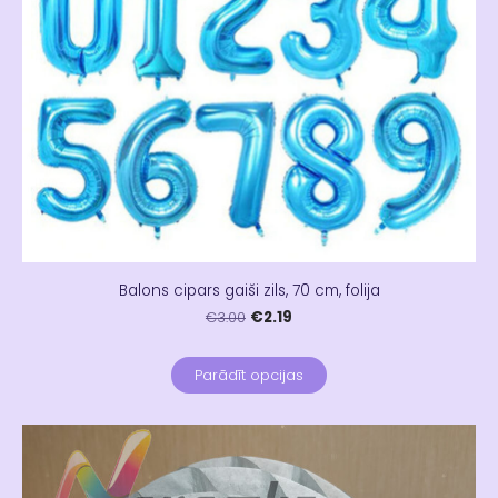
Balons cipars gaiši zils, 70 cm, folija
€2.19
€3.00
Parādīt opcijas