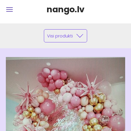
nango.lv
Visi produkti