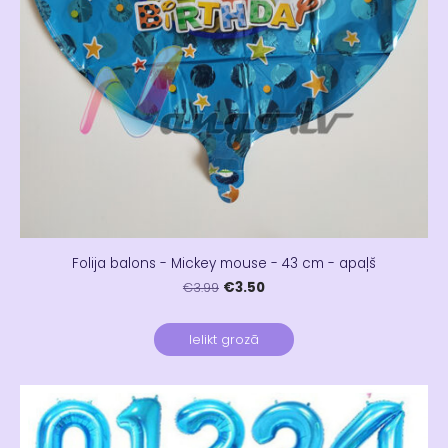
Folija balons - Mickey mouse - 43 cm - apaļš
€3.50
€3.99
Ielikt grozā