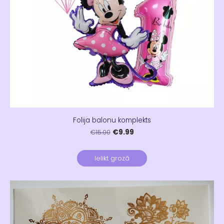
Folija balonu komplekts
€9.99
€15.00
Ielikt grozā