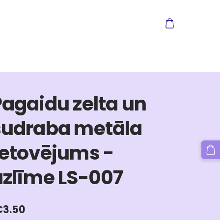
Pagaidu zelta un
sudraba metāla
tetovējums -
uzlīme LS-007
€3.50