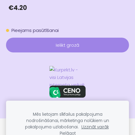
€4.20
Pieejams pasūtīšanai
Ielikt grozā
Mēs lietojam sīkfailus pakalpojuma
nodrošināšanai, mārketinga nolūkiem un
pakalpojuma uzlabošanai.
Uzzināt vairāk
Sīkdatnes
Pielāgot