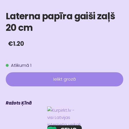
Laterna papīra gaiši zaļš
20 cm
€1.20
Atlikumā 1
Ielikt grozā
Ražots Ķīnā