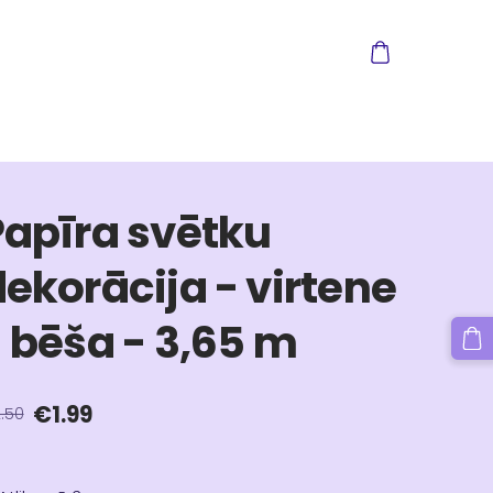
Papīra svētku
ekorācija - virtene
 bēša - 3,65 m
€1.99
.50