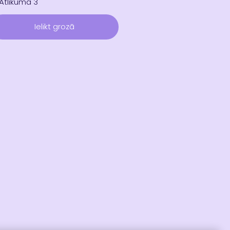
Atlikumā 3
Ielikt grozā