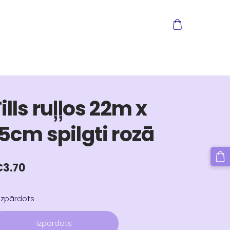
ills ruļļos 22m x
5cm spilgti rozā
€3.70
Izpārdots
Izpārdots